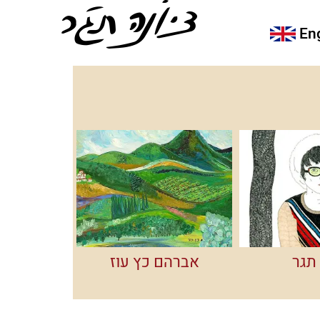
En
תגר
אברהם כץ עוז